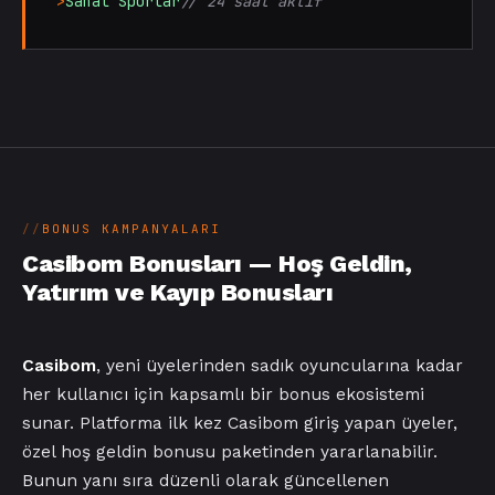
>
Sanal Sporlar
// 24 saat aktif
BONUS KAMPANYALARI
Casibom Bonusları — Hoş Geldin,
Yatırım ve Kayıp Bonusları
Casibom
, yeni üyelerinden sadık oyuncularına kadar
her kullanıcı için kapsamlı bir bonus ekosistemi
sunar. Platforma ilk kez Casibom giriş yapan üyeler,
özel hoş geldin bonusu paketinden yararlanabilir.
Bunun yanı sıra düzenli olarak güncellenen