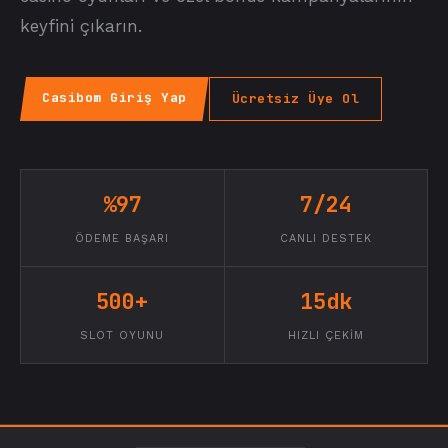
keyfini çıkarın.
Casibom Giriş Yap
Ücretsiz Üye Ol
%97
7/24
ÖDEME BAŞARI
CANLI DESTEK
500+
15dk
SLOT OYUNU
HIZLI ÇEKIM