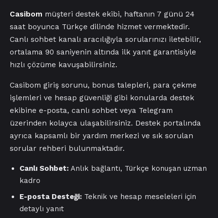
Casibom
müşteri destek ekibi, haftanın 7 günü 24
saat boyunca Türkçe dilinde hizmet vermektedir.
Canlı sohbet kanalı aracılığıyla sorularınızı iletebilir,
ortalama 90 saniyenin altında ilk yanıt garantisiyle
hızlı çözüme kavuşabilirsiniz.
Casibom giriş sorunu, bonus talepleri, para çekme
işlemleri ve hesap güvenliği gibi konularda destek
ekibine e-posta, canlı sohbet veya Telegram
üzerinden kolayca ulaşabilirsiniz. Destek portalında
ayrıca kapsamlı bir yardım merkezi ve sık sorulan
sorular rehberi bulunmaktadır.
Canlı Sohbet:
Anlık bağlantı, Türkçe konuşan uzman
kadro
E-posta Desteği:
Teknik ve hesap meseleleri için
detaylı yanıt