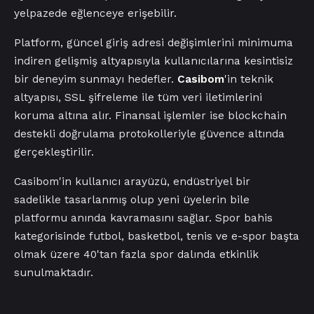
yelpazede eğlenceye erişebilir.
Platform, güncel giriş adresi değişimlerini minimuma
indiren gelişmiş altyapısıyla kullanıcılarına kesintisiz
bir deneyim sunmayı hedefler.
Casibom
'in teknik
altyapısı, SSL şifreleme ile tüm veri iletimlerini
koruma altına alır. Finansal işlemler ise blockchain
destekli doğrulama protokolleriyle güvence altında
gerçekleştirilir.
Casibom'in kullanıcı arayüzü, endüstriyel bir
sadelikle tasarlanmış olup yeni üyelerin bile
platformu anında kavramasını sağlar. Spor bahis
kategorisinde futbol, basketbol, tenis ve e-spor başta
olmak üzere 40'tan fazla spor dalında etkinlik
sunulmaktadır.