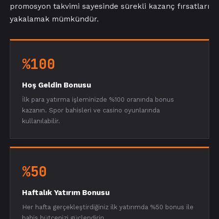
promosyon takvimi sayesinde sürekli kazanç fırsatları
yakalamak mümkündür.
%100
Hoş Geldin Bonusu
İlk para yatırma işleminizde %100 oranında bonus
kazanın. Spor bahisleri ve casino oyunlarında
kullanılabilir.
%50
Haftalık Yatırım Bonusu
Her hafta gerçekleştirdiğiniz ilk yatırımda %50 bonus ile
bahis bütçenizi güçlendirin.