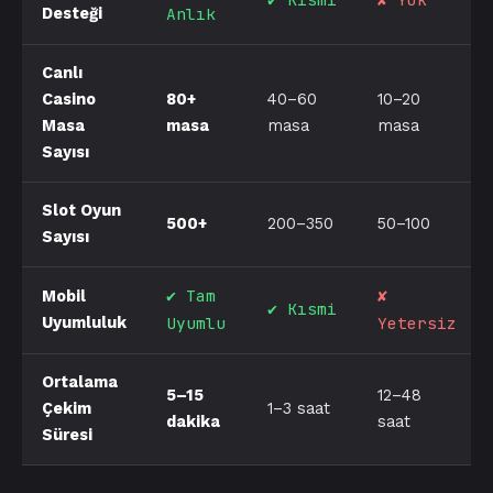
Anlık
Desteği
Canlı
Casino
80+
40–60
10–20
Masa
masa
masa
masa
Sayısı
Slot Oyun
500+
200–350
50–100
Sayısı
✔ Tam
✘
Mobil
✔ Kısmi
Uyumlu
Yetersiz
Uyumluluk
Ortalama
5–15
12–48
Çekim
1–3 saat
dakika
saat
Süresi