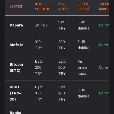
MIN.
MIN.
ÇEKIM
İŞLEM
YÖNTEM
YATIRIM
ÇEKIM
SÜRESI
ÜCRETI
100
5–10
Ücrets
Papara
50 TRY
TRY
dakika
100
200
5–15
Ücrets
Mefete
TRY
TRY
dakika
Eşd.
Eşd.
Ağ
Bitcoin
Ücrets
200
500
onayı
(BTC)
TRY
TRY
kadar
USDT
Eşd.
Eşd.
3–10
Ücrets
(TRC-
100
200
dakika
20)
TRY
TRY
Banka