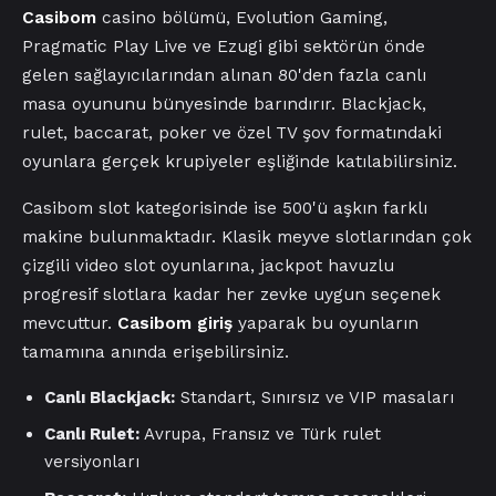
Casibom
casino bölümü, Evolution Gaming,
Pragmatic Play Live ve Ezugi gibi sektörün önde
gelen sağlayıcılarından alınan 80'den fazla canlı
masa oyununu bünyesinde barındırır. Blackjack,
rulet, baccarat, poker ve özel TV şov formatındaki
oyunlara gerçek krupiyeler eşliğinde katılabilirsiniz.
Casibom slot kategorisinde ise 500'ü aşkın farklı
makine bulunmaktadır. Klasik meyve slotlarından çok
çizgili video slot oyunlarına, jackpot havuzlu
progresif slotlara kadar her zevke uygun seçenek
mevcuttur.
Casibom giriş
yaparak bu oyunların
tamamına anında erişebilirsiniz.
Canlı Blackjack:
Standart, Sınırsız ve VIP masaları
Canlı Rulet:
Avrupa, Fransız ve Türk rulet
versiyonları