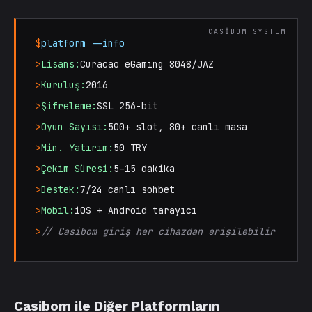
$
platform --info
>
Lisans:
Curacao eGaming 8048/JAZ
>
Kuruluş:
2016
>
Şifreleme:
SSL 256-bit
>
Oyun Sayısı:
500+ slot, 80+ canlı masa
>
Min. Yatırım:
50 TRY
>
Çekim Süresi:
5–15 dakika
>
Destek:
7/24 canlı sohbet
>
Mobil:
iOS + Android tarayıcı
>
// Casibom giriş her cihazdan erişilebilir
Casibom ile Diğer Platformların