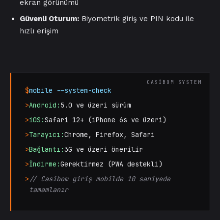
ekran görünümü
Güvenli Oturum:
Biyometrik giriş ve PIN kodu ile
hızlı erişim
$
mobile --system-check
>
Android:
5.0 ve üzeri sürüm
>
iOS:
Safari 12+ (iPhone 6s ve üzeri)
>
Tarayıcı:
Chrome, Firefox, Safari
>
Bağlantı:
3G ve üzeri önerilir
>
İndirme:
Gerektirmez (PWA destekli)
>
// Casibom giriş mobilde 10 saniyede
tamamlanır