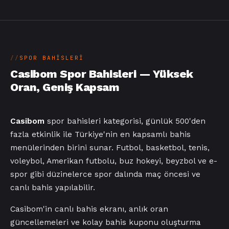
SPOR BAHISLERI
Casibom Spor Bahisleri — Yüksek
Oran, Geniş Kapsam
Casibom
spor bahisleri kategorisi, günlük 500'den
fazla etkinlik ile Türkiye'nin en kapsamlı bahis
menülerinden birini sunar. Futbol, basketbol, tenis,
voleybol, Amerikan futbolu, buz hokeyi, beyzbol ve e-
spor gibi düzinelerce spor dalında maç öncesi ve
canlı bahis yapılabilir.
Casibom'in canlı bahis ekranı, anlık oran
güncellemeleri ve kolay bahis kuponu oluşturma