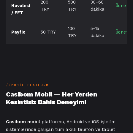
200
500
30–60
Ücrets
Havalesi
TRY
TRY
dakika
/ EFT
100
5–15
Ücrets
Payfix
50 TRY
TRY
dakika
MOBIL PLATFORM
Casibom Mobil — Her Yerden
Kesintisiz Bahis Deneyimi
Casibom mobil
platformu, Android ve iOS işletim
sistemlerinde çalışan tüm akıllı telefon ve tablet