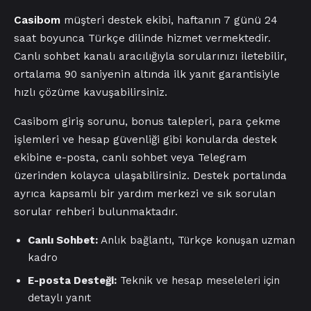
Casibom
müşteri destek ekibi, haftanın 7 günü 24
saat boyunca Türkçe dilinde hizmet vermektedir.
Canlı sohbet kanalı aracılığıyla sorularınızı iletebilir,
ortalama 90 saniyenin altında ilk yanıt garantisiyle
hızlı çözüme kavuşabilirsiniz.
Casibom giriş sorunu, bonus talepleri, para çekme
işlemleri ve hesap güvenliği gibi konularda destek
ekibine e-posta, canlı sohbet veya Telegram
üzerinden kolayca ulaşabilirsiniz. Destek portalında
ayrıca kapsamlı bir yardım merkezi ve sık sorulan
sorular rehberi bulunmaktadır.
Canlı Sohbet:
Anlık bağlantı, Türkçe konuşan uzman
kadro
E-posta Desteği:
Teknik ve hesap meseleleri için
detaylı yanıt