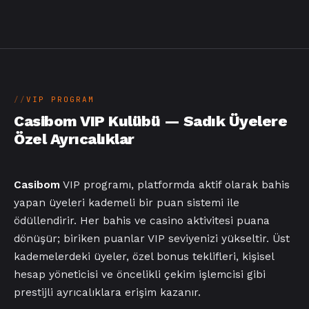
VIP PROGRAM
Casibom VIP Kulübü — Sadık Üyelere
Özel Ayrıcalıklar
Casibom
VIP programı, platformda aktif olarak bahis
yapan üyeleri kademeli bir puan sistemi ile
ödüllendirir. Her bahis ve casino aktivitesi puana
dönüşür; biriken puanlar VIP seviyenizi yükseltir. Üst
kademelerdeki üyeler, özel bonus teklifleri, kişisel
hesap yöneticisi ve öncelikli çekim işlemcisi gibi
prestijli ayrıcalıklara erişim kazanır.