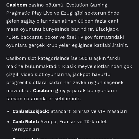
Casibom
casino bölümü, Evolution Gaming,
Pragmatic Play Live ve Ezugi gibi sektörün önde
gelen sağlayıcılarından alınan 80'den fazla canlı
masa oyununu bünyesinde barındırır. Blackjack,
rulet, baccarat, poker ve özel TV şov formatındaki
oyunlara gerçek krupiyeler eşliğinde katılabilirsiniz.
Casibom slot kategorisinde ise 500'ü aşkın farklı
makine bulunmaktadır. Klasik meyve slotlarından çok
çizgili video slot oyunlarına, jackpot havuzlu
progresif slotlara kadar her zevke uygun seçenek
mevcuttur.
Casibom giriş
yaparak bu oyunların
tamamına anında erişebilirsiniz.
Canlı Blackjack:
Standart, Sınırsız ve VIP masaları
Canlı Rulet:
Avrupa, Fransız ve Türk rulet
versiyonları