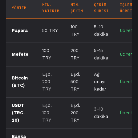
MIN.
MIN.
ÇEKIM
İŞLEM
YÖNTEM
YATIRIM
ÇEKIM
SÜRESI
ÜCRETI
100
5–10
Ücrets
Papara
50 TRY
TRY
dakika
100
200
5–15
Ücrets
Mefete
TRY
TRY
dakika
Eşd.
Eşd.
Ağ
Bitcoin
Ücrets
200
500
onayı
(BTC)
TRY
TRY
kadar
USDT
Eşd.
Eşd.
3–10
Ücrets
(TRC-
100
200
dakika
20)
TRY
TRY
Banka