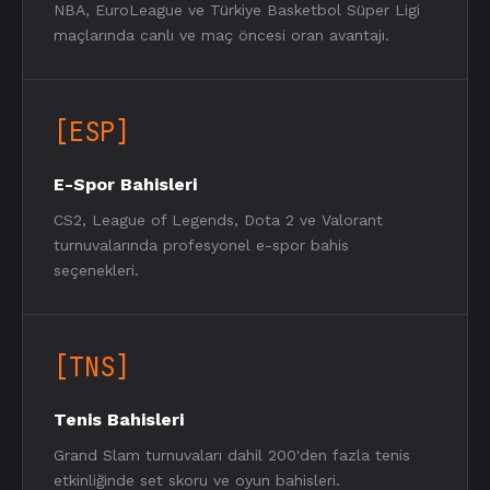
NBA, EuroLeague ve Türkiye Basketbol Süper Ligi
maçlarında canlı ve maç öncesi oran avantajı.
[ESP]
E-Spor Bahisleri
CS2, League of Legends, Dota 2 ve Valorant
turnuvalarında profesyonel e-spor bahis
seçenekleri.
[TNS]
Tenis Bahisleri
Grand Slam turnuvaları dahil 200'den fazla tenis
etkinliğinde set skoru ve oyun bahisleri.