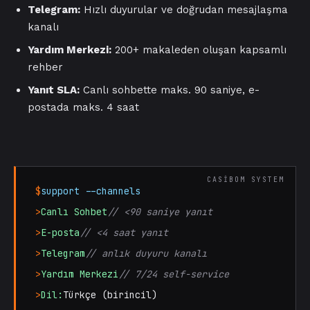
Telegram:
Hızlı duyurular ve doğrudan mesajlaşma
kanalı
Yardım Merkezi:
200+ makaleden oluşan kapsamlı
rehber
Yanıt SLA:
Canlı sohbette maks. 90 saniye, e-
postada maks. 4 saat
$
support --channels
>
Canlı Sohbet
// <90 saniye yanıt
>
E-posta
// <4 saat yanıt
>
Telegram
// anlık duyuru kanalı
>
Yardım Merkezi
// 7/24 self-service
>
Dil:
Türkçe (birincil)