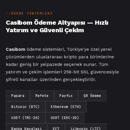
ÖDEME YÖNTEMLERI
Casibom Ödeme Altyapısı — Hızlı
Yatırım ve Güvenli Çekim
Casibom
ödeme sistemleri, Türkiye'ye özel yerel
çözümlerden uluslararası kripto para birimlerine
kadar geniş bir yelpazede seçenek sunar. Tüm
yatırım ve çekim işlemleri 256-bit SSL güvencesiyle
şifreli kanallar üzerinden gerçekleştirilir.
Papara
Mefete
Payfix
QR Ödeme
Bitcoin (BTC)
Ethereum (ETH)
USDT (TRC-20)
USDT (ERC-20)
Banka Havalesi
EFT
Litecoin (LTC)