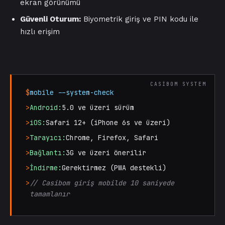
ekran görünümü
Güvenli Oturum:
Biyometrik giriş ve PIN kodu ile
hızlı erişim
$
mobile --system-check
>
Android:
5.0 ve üzeri sürüm
>
iOS:
Safari 12+ (iPhone 6s ve üzeri)
>
Tarayıcı:
Chrome, Firefox, Safari
>
Bağlantı:
3G ve üzeri önerilir
>
İndirme:
Gerektirmez (PWA destekli)
>
// Casibom giriş mobilde 10 saniyede
tamamlanır