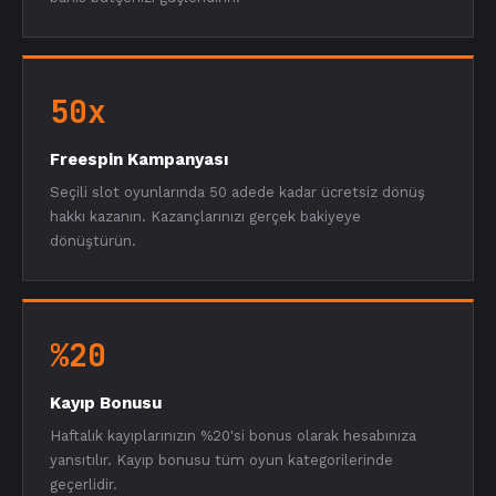
50x
Freespin Kampanyası
Seçili slot oyunlarında 50 adede kadar ücretsiz dönüş
hakkı kazanın. Kazançlarınızı gerçek bakiyeye
dönüştürün.
%20
Kayıp Bonusu
Haftalık kayıplarınızın %20'si bonus olarak hesabınıza
yansıtılır. Kayıp bonusu tüm oyun kategorilerinde
geçerlidir.