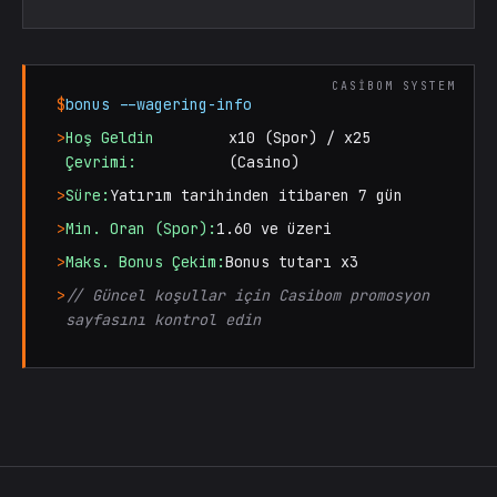
$
bonus --wagering-info
>
Hoş Geldin
x10 (Spor) / x25
Çevrimi:
(Casino)
>
Süre:
Yatırım tarihinden itibaren 7 gün
>
Min. Oran (Spor):
1.60 ve üzeri
>
Maks. Bonus Çekim:
Bonus tutarı x3
>
// Güncel koşullar için Casibom promosyon
sayfasını kontrol edin