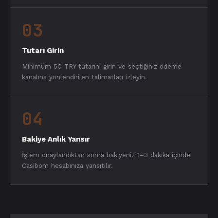
03
Tutarı Girin
Minimum 50 TRY tutarını girin ve seçtiğiniz ödeme
kanalına yönlendirilen talimatları izleyin.
04
Bakiye Anlık Yansır
İşlem onaylandıktan sonra bakiyeniz 1–3 dakika içinde
Casibom hesabınıza yansıtılır.