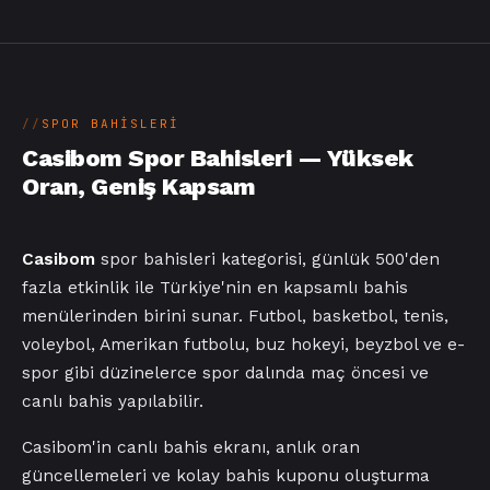
SPOR BAHISLERI
Casibom Spor Bahisleri — Yüksek
Oran, Geniş Kapsam
Casibom
spor bahisleri kategorisi, günlük 500'den
fazla etkinlik ile Türkiye'nin en kapsamlı bahis
menülerinden birini sunar. Futbol, basketbol, tenis,
voleybol, Amerikan futbolu, buz hokeyi, beyzbol ve e-
spor gibi düzinelerce spor dalında maç öncesi ve
canlı bahis yapılabilir.
Casibom'in canlı bahis ekranı, anlık oran
güncellemeleri ve kolay bahis kuponu oluşturma