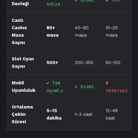
Anlık
Desteği
Canlı
Casino
80+
40–60
10–20
Masa
masa
masa
masa
Sayısı
Slot Oyun
500+
200–350
50–100
Sayısı
✔ Tam
✘
Mobil
✔ Kısmi
Uyumlu
Yetersiz
Uyumluluk
Ortalama
5–15
12–48
Çekim
1–3 saat
dakika
saat
Süresi