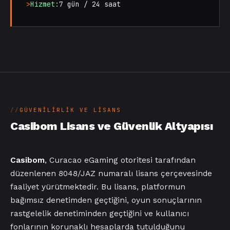
>
Hizmet:
7 gün / 24 saat
GÜVENILIRLIK VE LISANS
Casibom Lisans ve Güvenlik Altyapısı
Casibom
, Curacao eGaming otoritesi tarafından
düzenlenen 8048/JAZ numaralı lisans çerçevesinde
faaliyet yürütmektedir. Bu lisans, platformun
bağımsız denetimden geçtiğini, oyun sonuçlarının
rastgelelik denetiminden geçtiğini ve kullanıcı
fonlarının korunaklı hesaplarda tutulduğunu