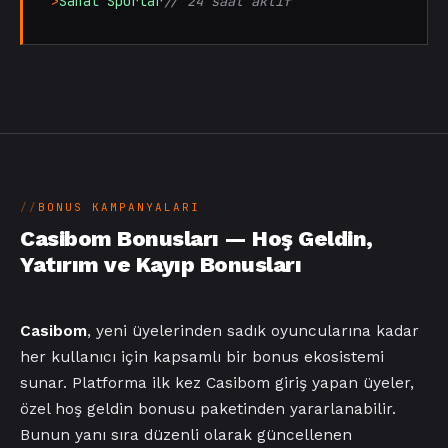
>
Sanal Sporlar
// 24 saat aktif
BONUS KAMPANYALARI
Casibom Bonusları — Hoş Geldin,
Yatırım ve Kayıp Bonusları
Casibom
, yeni üyelerinden sadık oyuncularına kadar
her kullanıcı için kapsamlı bir bonus ekosistemi
sunar. Platforma ilk kez Casibom giriş yapan üyeler,
özel hoş geldin bonusu paketinden yararlanabilir.
Bunun yanı sıra düzenli olarak güncellenen