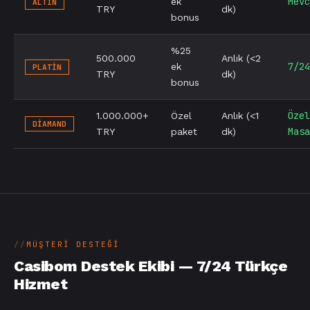
Mevc
ek
ALTIN
TRY
dk)
bonus
%25
500.000
Anlık (<2
7/24
ek
PLATİN
TRY
dk)
bonus
Özel
1.000.000+
Özel
Anlık (<1
DİAMAND
Masa
TRY
paket
dk)
MÜŞTERI DESTEĞI
Casibom Destek Ekibi — 7/24 Türkçe
Hizmet