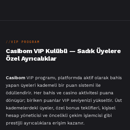
VIP PROGRAM
Casibom VIP Kulübü — Sadık Üyelere
Özel Ayrıcalıklar
Casibom
VIP programı, platformda aktif olarak bahis
yapan üyeleri kademeli bir puan sistemi ile
ödüllendirir. Her bahis ve casino aktivitesi puana
dönüşür; biriken puanlar VIP seviyenizi yükseltir. Üst
kademelerdeki üyeler, özel bonus teklifleri, kişisel
hesap yöneticisi ve öncelikli çekim işlemcisi gibi
prestijli ayrıcalıklara erişim kazanır.