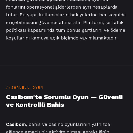
fonlarını operasyonel giderlerden ayrı hesaplarda
tutar. Bu yapı, kullanıcıların bakiyelerine her koşulda
erişebilmesini güvence altına alır. Platform, şeffaflık
politikası kapsamında tüm bonus şartlarını ve ödeme
koşullarını kamuya açık biçimde yayımlamaktadır.
SORUMLU OYUN
Casibom'te Sorumlu Oyun — Güvenli
ve Kontrollü Bahis
Casibom
, bahis ve casino oyunlarının yalnızca
eğlence amaçlı bir aktivite olması gerektiğinin