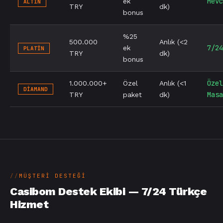
Mevc
ek
ALTIN
TRY
dk)
bonus
%25
500.000
Anlık (<2
7/24
ek
PLATİN
TRY
dk)
bonus
Özel
1.000.000+
Özel
Anlık (<1
DİAMAND
Masa
TRY
paket
dk)
MÜŞTERI DESTEĞI
Casibom Destek Ekibi — 7/24 Türkçe
Hizmet