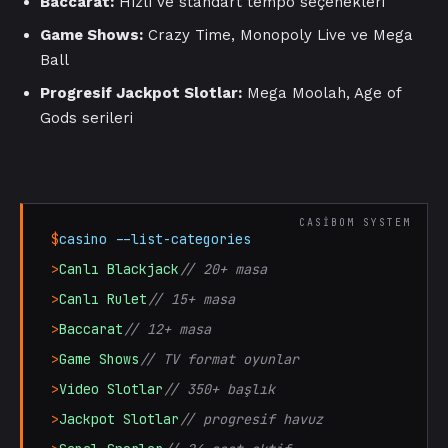
Baccarat:
Hızlı ve standart tempo seçenekleri
Game Shows:
Crazy Time, Monopoly Live ve Mega
Ball
Progresif Jackpot Slotlar:
Mega Moolah, Age of
Gods serileri
$
casino --list-categories
>
Canlı Blackjack
// 20+ masa
>
Canlı Rulet
// 15+ masa
>
Baccarat
// 12+ masa
>
Game Shows
// TV format oyunlar
>
Video Slotlar
// 350+ başlık
>
Jackpot Slotlar
// progresif havuz