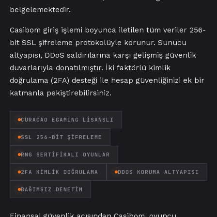
belgelemektedir.
Casibom giriş işlemi boyunca iletilen tüm veriler 256-
bit SSL şifreleme protokolüyle korunur. Sunucu
altyapısı, DDoS saldırılarına karşı gelişmiş güvenlik
duvarlarıyla donatılmıştır. İki faktörlü kimlik
doğrulama (2FA) desteği ile hesap güvenliğinizi ek bir
katmanla pekiştirebilirsiniz.
CURACAO EGAMING LISANSLI
SSL 256-BIT ŞIFRELEME
RNG SERTIFIKALI OYUNLAR
2FA KIMLIK DOĞRULAMA
DDOS KORUMA ALTYAPISI
BAĞIMSIZ DENETIM
Finansal güvenlik açısından Casibom, oyuncu