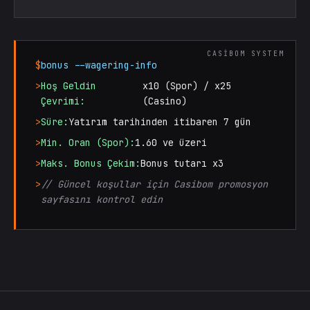
$
bonus --wagering-info
>
Hoş Geldin
x10 (Spor) / x25
Çevrimi:
(Casino)
>
Süre:
Yatırım tarihinden itibaren 7 gün
>
Min. Oran (Spor):
1.60 ve üzeri
>
Maks. Bonus Çekim:
Bonus tutarı x3
>
// Güncel koşullar için Casibom promosyon
sayfasını kontrol edin