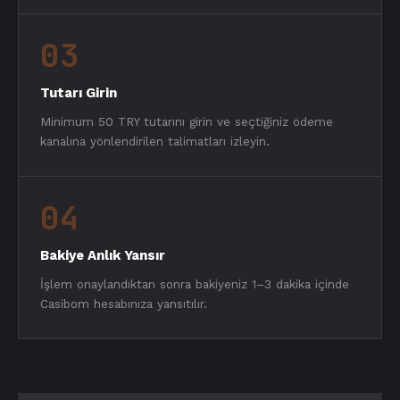
03
Tutarı Girin
Minimum 50 TRY tutarını girin ve seçtiğiniz ödeme
kanalına yönlendirilen talimatları izleyin.
04
Bakiye Anlık Yansır
İşlem onaylandıktan sonra bakiyeniz 1–3 dakika içinde
Casibom hesabınıza yansıtılır.