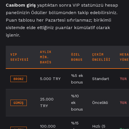
Casibom giriş
yaptıktan sonra VIP statünüzü hesap
panelinizin Ödüller bölümünden takip edebilirsiniz.
Puan tablosu her Pazartesi sıfırlanmaz; birikimli
sistemde elde ettiğiniz puanlar kümülatif olarak
işlenir.
AYLIK
VIP
ÖZEL
ÇEKIM
HESA
MIN.
SEVIYESI
BONUS
ÖNCELIĞI
YÖNE
BAHIS
%5 ek
Yok
5.000 TRY
Standart
BRONZ
bonus
%10
25.000
Yok
ek
Öncelikli
GÜMÜŞ
TRY
bonus
%15
100.000
Hızlı (5