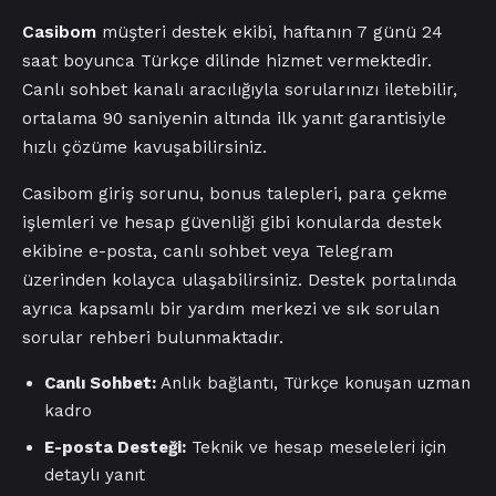
Casibom
müşteri destek ekibi, haftanın 7 günü 24
saat boyunca Türkçe dilinde hizmet vermektedir.
Canlı sohbet kanalı aracılığıyla sorularınızı iletebilir,
ortalama 90 saniyenin altında ilk yanıt garantisiyle
hızlı çözüme kavuşabilirsiniz.
Casibom giriş sorunu, bonus talepleri, para çekme
işlemleri ve hesap güvenliği gibi konularda destek
ekibine e-posta, canlı sohbet veya Telegram
üzerinden kolayca ulaşabilirsiniz. Destek portalında
ayrıca kapsamlı bir yardım merkezi ve sık sorulan
sorular rehberi bulunmaktadır.
Canlı Sohbet:
Anlık bağlantı, Türkçe konuşan uzman
kadro
E-posta Desteği:
Teknik ve hesap meseleleri için
detaylı yanıt