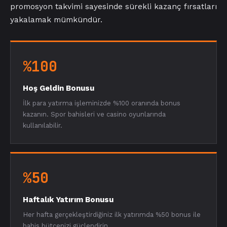
promosyon takvimi sayesinde sürekli kazanç fırsatları
yakalamak mümkündür.
%100
Hoş Geldin Bonusu
İlk para yatırma işleminizde %100 oranında bonus
kazanın. Spor bahisleri ve casino oyunlarında
kullanılabilir.
%50
Haftalık Yatırım Bonusu
Her hafta gerçekleştirdiğiniz ilk yatırımda %50 bonus ile
bahis bütçenizi güçlendirin.