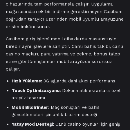
cihazlarında tam performansla çalışır. Uygulama
mağazasından ek bir indirme gerektirmeyen Casibom,
doğrudan tarayıcı üzerinden mobil uyumlu arayüzüne
erişim imkânı sunar.
Casibom giriş işlemi mobil cihazlarda masaüstüyle
birebir aynı işlevlere sahiptir. Canlı bahis takibi, canlı
casino maçları, para yatırma ve çekme, bonus talep
etme gibi tüm işlemler mobil arayüzde sorunsuz
çalışır.
Hızlı Yükleme:
3G ağlarda dahi akıcı performans
Touch Optimizasyonu:
Dokunmatik ekranlara özel
arayüz tasarımı
Mobil Bildirimler:
Maç sonuçları ve bahis
güncellemeleri için anlık bildirim desteği
Yatay Mod Desteği:
Canlı casino oyunları için geniş