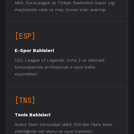
NBA, EuroLeague ve Türkiye Basketbol Süper Ligi
maçlarında canlı ve maç öncesi oran avantajı.
[ESP]
E-Spor Bahisleri
CS2, League of Legends, Dota 2 ve Valorant
turnuvalarında profesyonel e-spor bahis
seçenekleri.
[TNS]
Tenis Bahisleri
Grand Slam turnuvaları dahil 200'den fazla tenis
etkinliğinde set skoru ve oyun bahisleri.