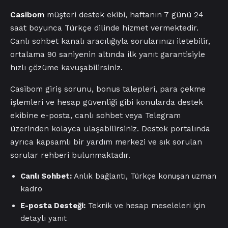
Casibom
müşteri destek ekibi, haftanın 7 günü 24
saat boyunca Türkçe dilinde hizmet vermektedir.
Canlı sohbet kanalı aracılığıyla sorularınızı iletebilir,
ortalama 90 saniyenin altında ilk yanıt garantisiyle
hızlı çözüme kavuşabilirsiniz.
Casibom giriş sorunu, bonus talepleri, para çekme
işlemleri ve hesap güvenliği gibi konularda destek
ekibine e-posta, canlı sohbet veya Telegram
üzerinden kolayca ulaşabilirsiniz. Destek portalında
ayrıca kapsamlı bir yardım merkezi ve sık sorulan
sorular rehberi bulunmaktadır.
Canlı Sohbet:
Anlık bağlantı, Türkçe konuşan uzman
kadro
E-posta Desteği:
Teknik ve hesap meseleleri için
detaylı yanıt