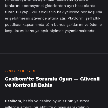
fonlarını operasyonel giderlerden ayrı hesaplarda
tutar. Bu yapı, kullanıcıların bakiyelerine her koşulda
erişebilmesini güvence altına alır. Platform, şeffaflık
politikası kapsamında tüm bonus şartlarını ve ödeme
koşullarını kamuya açık biçimde yayımlamaktadır.
SORUMLU OYUN
Casibom'te Sorumlu Oyun — Güvenli
ve Kontrollü Bahis
Casibom
, bahis ve casino oyunlarının yalnızca
eğlence amaçlı bir aktivite olması gerektiğinin