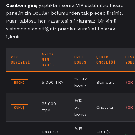
Casibom giriş
yaptıktan sonra VIP statünüzü hesap
panelinizin Ödüller bölümünden takip edebilirsiniz.
Puan tablosu her Pazartesi sıfırlanmaz; birikimli
sistemde elde ettiğiniz puanlar kümülatif olarak
işlenir.
AYLIK
VIP
ÖZEL
ÇEKIM
HESA
MIN.
SEVIYESI
BONUS
ÖNCELIĞI
YÖNE
BAHIS
%5 ek
Yok
5.000 TRY
Standart
BRONZ
bonus
%10
25.000
Yok
ek
Öncelikli
GÜMÜŞ
TRY
bonus
%15
100.000
Hızlı (5