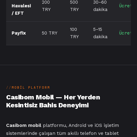
200
500
30–60
Ücrets
Havalesi
TRY
TRY
dakika
/ EFT
100
5–15
Ücrets
Payfix
50 TRY
TRY
dakika
MOBIL PLATFORM
Casibom Mobil — Her Yerden
Kesintisiz Bahis Deneyimi
Casibom mobil
platformu, Android ve iOS işletim
sistemlerinde çalışan tüm akıllı telefon ve tablet