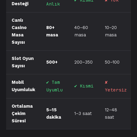
Anlık
Desteği
Canlı
Casino
80+
40–60
10–20
Masa
masa
masa
masa
Sayısı
Slot Oyun
500+
200–350
50–100
Sayısı
✔ Tam
✘
Mobil
✔ Kısmi
Uyumlu
Yetersiz
Uyumluluk
Ortalama
5–15
12–48
Çekim
1–3 saat
dakika
saat
Süresi