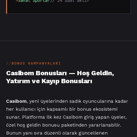
>
Sanal Sporlar
// 24 saat aktif
BONUS KAMPANYALARI
Casibom Bonusları — Hoş Geldin,
Yatırım ve Kayıp Bonusları
Casibom
, yeni üyelerinden sadık oyuncularına kadar
her kullanıcı için kapsamlı bir bonus ekosistemi
sunar. Platforma ilk kez Casibom giriş yapan üyeler,
özel hoş geldin bonusu paketinden yararlanabilir.
Bunun yanı sıra düzenli olarak güncellenen