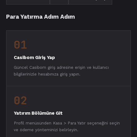
Para Yatırma Adım Adım
01
Casibom Giriş Yap
Güncel Casibom giriş adresine erişin ve kullanıcı
bilgilerinizle hesabınıza giriş yapın.
02
Yatırım Bölümüne Git
Profil menüsünden Kasa > Para Yatır seçeneğini seçin
ve ödeme yönteminizi belirleyin.