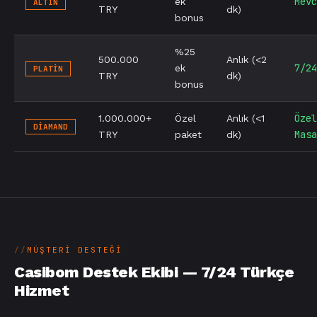
Mevc
ek
ALTIN
TRY
dk)
bonus
%25
500.000
Anlık (<2
7/24
ek
PLATİN
TRY
dk)
bonus
Özel
1.000.000+
Özel
Anlık (<1
DİAMAND
Masa
TRY
paket
dk)
MÜŞTERI DESTEĞI
Casibom Destek Ekibi — 7/24 Türkçe
Hizmet