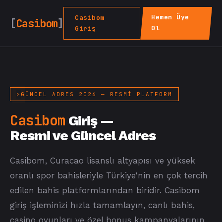
Hemen Üye
Casibom
[
Casibom
]
Ol
Giriş
GÜNCEL ADRES 2026 — RESMI PLATFORM
Casibom
Giriş —
Resmi ve Güncel Adres
Casibom, Curacao lisanslı altyapısı ve yüksek
oranlı spor bahisleriyle Türkiye'nin en çok tercih
edilen bahis platformlarından biridir. Casibom
giriş işleminizi hızla tamamlayın, canlı bahis,
casino oyunları ve özel bonus kampanyalarının