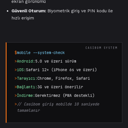
ekran görünümü
Güvenli Oturum:
Biyometrik giriş ve PIN kodu ile
hızlı erişim
$
mobile --system-check
>
Android:
5.0 ve üzeri sürüm
>
iOS:
Safari 12+ (iPhone 6s ve üzeri)
>
Tarayıcı:
Chrome, Firefox, Safari
>
Bağlantı:
3G ve üzeri önerilir
>
İndirme:
Gerektirmez (PWA destekli)
>
// Casibom giriş mobilde 10 saniyede
tamamlanır