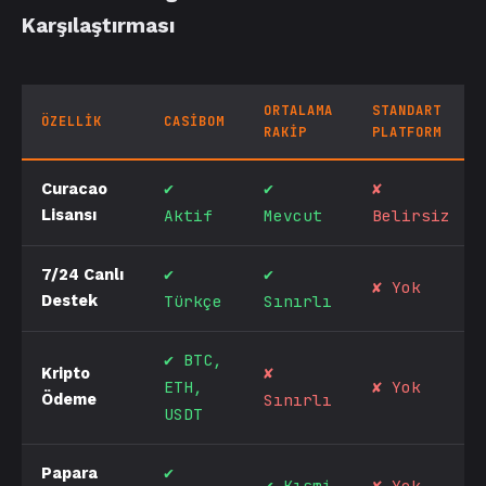
Karşılaştırması
ORTALAMA
STANDART
ÖZELLIK
CASIBOM
RAKIP
PLATFORM
✔
✔
✘
Curacao
Aktif
Mevcut
Belirsiz
Lisansı
✔
✔
7/24 Canlı
✘ Yok
Türkçe
Sınırlı
Destek
✔ BTC,
✘
Kripto
ETH,
✘ Yok
Sınırlı
Ödeme
USDT
✔
Papara
✔ Kısmi
✘ Yok