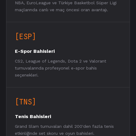
NBA, EuroLeague ve Türkiye Basketbol Süper Ligi
maçlarında canlı ve maç öncesi oran avantajı.
[ESP]
E-Spor Bahisleri
CS2, League of Legends, Dota 2 ve Valorant
turnuvalarında profesyonel e-spor bahis
seçenekleri.
[TNS]
Tenis Bahisleri
Grand Slam turnuvaları dahil 200'den fazla tenis
etkinliğinde set skoru ve oyun bahisleri.