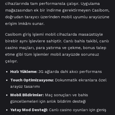
cihazlarında tam performansla çalışır. Uygulama
mağazasından ek bir indirme gerektirmeyen Casibom,
doğrudan tarayıcı üzerinden mobil uyumlu arayüzüne
erişim imkânı sunar.
Casibom giriş işlemi mobil cihazlarda masaüstüyle
birebir aynı işlevlere sahiptir. Canlı bahis takibi, canlı
casino maçları, para yatırma ve çekme, bonus talep
etme gibi tüm işlemler mobil arayüzde sorunsuz
çalışır.
Hızlı Yükleme:
3G ağlarda dahi akıcı performans
Touch Optimizasyonu:
Dokunmatik ekranlara özel
arayüz tasarımı
Mobil Bildirimler:
Maç sonuçları ve bahis
güncellemeleri için anlık bildirim desteği
Yatay Mod Desteği:
Canlı casino oyunları için geniş