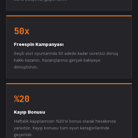
50x
Freespin Kampanyası
Seçili slot oyunlarında 50 adede kadar ücretsiz dönüş
hakkı kazanın. Kazançlarınızı gerçek bakiyeye
dönüştürün.
%20
Kayıp Bonusu
Haftalık kayıplarınızın %20'si bonus olarak hesabınıza
yansıtılır. Kayıp bonusu tüm oyun kategorilerinde
geçerlidir.