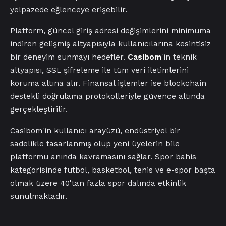
yelpazede eğlenceye erişebilir.
Platform, güncel giriş adresi değişimlerini minimuma
indiren gelişmiş altyapısıyla kullanıcılarına kesintisiz
bir deneyim sunmayı hedefler.
Casibom
'in teknik
altyapısı, SSL şifreleme ile tüm veri iletimlerini
koruma altına alır. Finansal işlemler ise blockchain
destekli doğrulama protokolleriyle güvence altında
gerçekleştirilir.
Casibom'in kullanıcı arayüzü, endüstriyel bir
sadelikle tasarlanmış olup yeni üyelerin bile
platformu anında kavramasını sağlar. Spor bahis
kategorisinde futbol, basketbol, tenis ve e-spor başta
olmak üzere 40'tan fazla spor dalında etkinlik
sunulmaktadır.