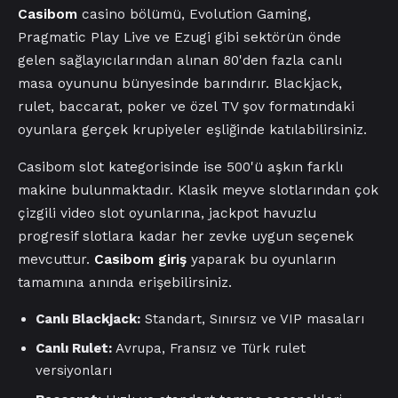
Casibom
casino bölümü, Evolution Gaming,
Pragmatic Play Live ve Ezugi gibi sektörün önde
gelen sağlayıcılarından alınan 80'den fazla canlı
masa oyununu bünyesinde barındırır. Blackjack,
rulet, baccarat, poker ve özel TV şov formatındaki
oyunlara gerçek krupiyeler eşliğinde katılabilirsiniz.
Casibom slot kategorisinde ise 500'ü aşkın farklı
makine bulunmaktadır. Klasik meyve slotlarından çok
çizgili video slot oyunlarına, jackpot havuzlu
progresif slotlara kadar her zevke uygun seçenek
mevcuttur.
Casibom giriş
yaparak bu oyunların
tamamına anında erişebilirsiniz.
Canlı Blackjack:
Standart, Sınırsız ve VIP masaları
Canlı Rulet:
Avrupa, Fransız ve Türk rulet
versiyonları