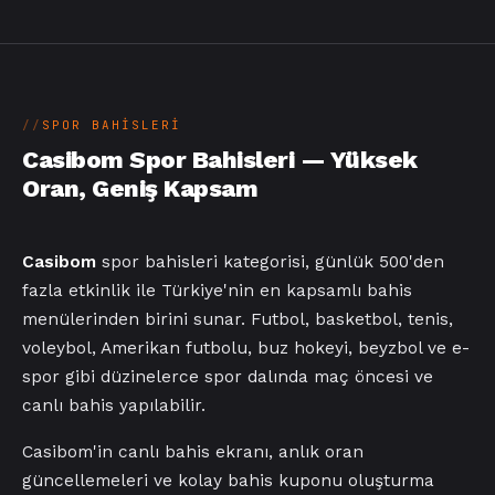
SPOR BAHISLERI
Casibom Spor Bahisleri — Yüksek
Oran, Geniş Kapsam
Casibom
spor bahisleri kategorisi, günlük 500'den
fazla etkinlik ile Türkiye'nin en kapsamlı bahis
menülerinden birini sunar. Futbol, basketbol, tenis,
voleybol, Amerikan futbolu, buz hokeyi, beyzbol ve e-
spor gibi düzinelerce spor dalında maç öncesi ve
canlı bahis yapılabilir.
Casibom'in canlı bahis ekranı, anlık oran
güncellemeleri ve kolay bahis kuponu oluşturma