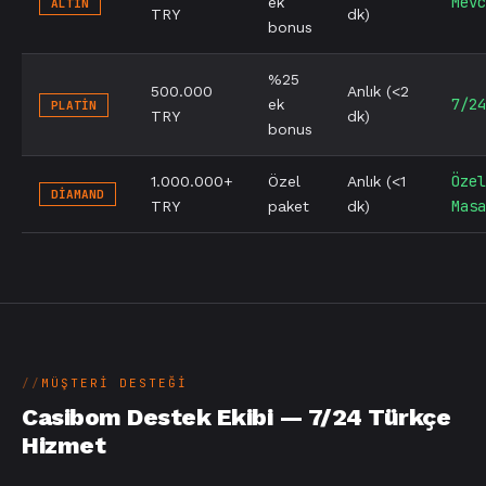
Mevc
ek
ALTIN
TRY
dk)
bonus
%25
500.000
Anlık (<2
7/24
ek
PLATİN
TRY
dk)
bonus
Özel
1.000.000+
Özel
Anlık (<1
DİAMAND
Masa
TRY
paket
dk)
MÜŞTERI DESTEĞI
Casibom Destek Ekibi — 7/24 Türkçe
Hizmet