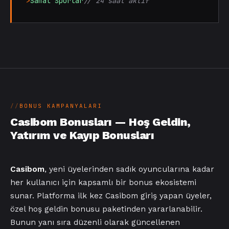
>
Sanal Sporlar
// 24 saat aktif
BONUS KAMPANYALARI
Casibom Bonusları — Hoş Geldin,
Yatırım ve Kayıp Bonusları
Casibom
, yeni üyelerinden sadık oyuncularına kadar
her kullanıcı için kapsamlı bir bonus ekosistemi
sunar. Platforma ilk kez Casibom giriş yapan üyeler,
özel hoş geldin bonusu paketinden yararlanabilir.
Bunun yanı sıra düzenli olarak güncellenen