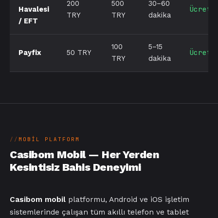
200
500
30–60
Ücrets
Havalesi
TRY
TRY
dakika
/ EFT
100
5–15
Ücrets
Payfix
50 TRY
TRY
dakika
MOBIL PLATFORM
Casibom Mobil — Her Yerden
Kesintisiz Bahis Deneyimi
Casibom mobil
platformu, Android ve iOS işletim
sistemlerinde çalışan tüm akıllı telefon ve tablet