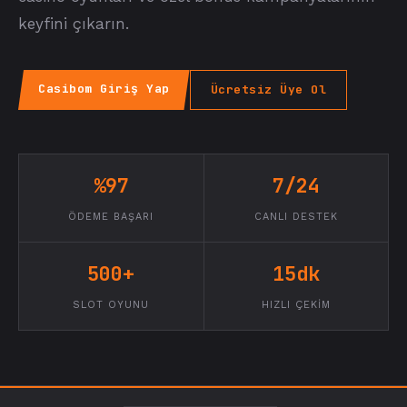
keyfini çıkarın.
Casibom Giriş Yap
Ücretsiz Üye Ol
%97
7/24
ÖDEME BAŞARI
CANLI DESTEK
500+
15dk
SLOT OYUNU
HIZLI ÇEKIM