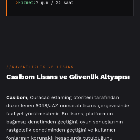
>
Hizmet:
7 gün / 24 saat
GÜVENILIRLIK VE LISANS
Casibom Lisans ve Güvenlik Altyapısı
Casibom
, Curacao eGaming otoritesi tarafından
düzenlenen 8048/JAZ numaralı lisans çerçevesinde
faaliyet yürütmektedir. Bu lisans, platformun
bağımsız denetimden geçtiğini, oyun sonuçlarının
rastgelelik denetiminden geçtiğini ve kullanıcı
fonlarının korunaklı hesaplarda tutulduğunu