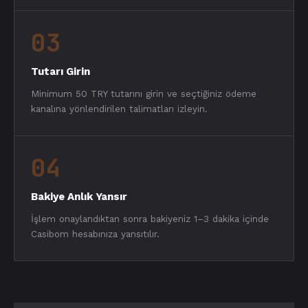
03
Tutarı Girin
Minimum 50 TRY tutarını girin ve seçtiğiniz ödeme
kanalına yönlendirilen talimatları izleyin.
04
Bakiye Anlık Yansır
İşlem onaylandıktan sonra bakiyeniz 1–3 dakika içinde
Casibom hesabınıza yansıtılır.