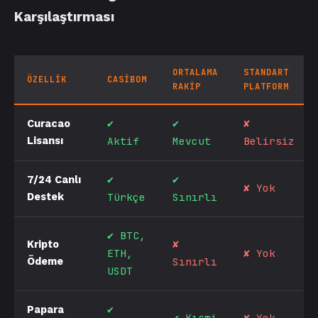
Karşılaştırması
ORTALAMA
STANDART
ÖZELLIK
CASIBOM
RAKIP
PLATFORM
✔
✔
✘
Curacao
Aktif
Mevcut
Belirsiz
Lisansı
✔
✔
7/24 Canlı
✘ Yok
Türkçe
Sınırlı
Destek
✔ BTC,
✘
Kripto
ETH,
✘ Yok
Sınırlı
Ödeme
USDT
✔
Papara
✔ Kısmi
✘ Yok