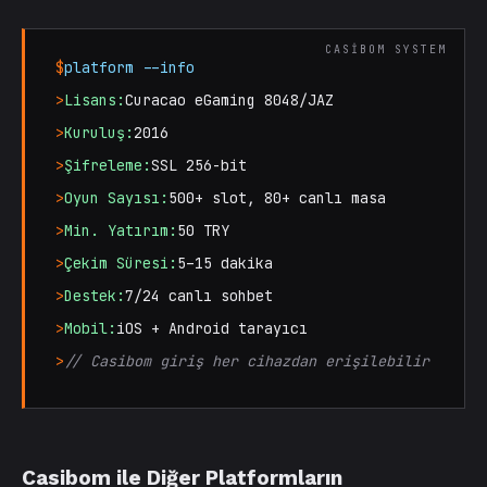
$
platform --info
>
Lisans:
Curacao eGaming 8048/JAZ
>
Kuruluş:
2016
>
Şifreleme:
SSL 256-bit
>
Oyun Sayısı:
500+ slot, 80+ canlı masa
>
Min. Yatırım:
50 TRY
>
Çekim Süresi:
5–15 dakika
>
Destek:
7/24 canlı sohbet
>
Mobil:
iOS + Android tarayıcı
>
// Casibom giriş her cihazdan erişilebilir
Casibom ile Diğer Platformların