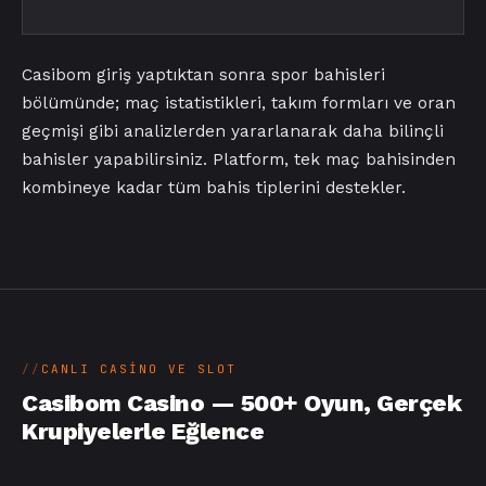
Casibom giriş yaptıktan sonra spor bahisleri
bölümünde; maç istatistikleri, takım formları ve oran
geçmişi gibi analizlerden yararlanarak daha bilinçli
bahisler yapabilirsiniz. Platform, tek maç bahisinden
kombineye kadar tüm bahis tiplerini destekler.
CANLI CASINO VE SLOT
Casibom Casino — 500+ Oyun, Gerçek
Krupiyelerle Eğlence