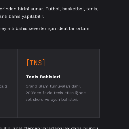
rinden birini sunar. Futbol, basketbol, tenis,
lı bahis yapılabilir.
yimli bahis severler için ideal bir ortam
[TNS]
Tenis Bahisleri
ta 2
Grand Slam turnuvaları dahil
200'den fazla tenis etkinliğinde
set skoru ve oyun bahisleri.
i gibi analizlerden yararlanarak daha bilinçli