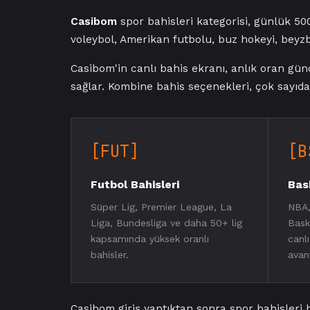
Casibom
spor bahisleri kategorisi, günlük 500
voleybol, Amerikan futbolu, buz hokeyi, beyzb
Casibom'in canlı bahis ekranı, anlık oran gün
sağlar. Kombine bahis seçenekleri, çok sayıda 
[FUT]
[B
Futbol Bahisleri
Bas
Süper Lig, Premier League, La
NBA,
Liga, Bundesliga ve daha 50+ lig
Bask
kapsamında yüksek oranlı
canl
bahisler.
avant
Casibom giriş yaptıktan sonra spor bahisleri b