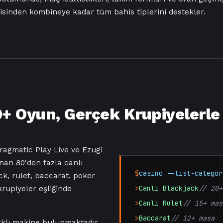
hisinden kombineye kadar tüm bahis tiplerini destekler.
+ Oyun, Gerçek Krupiyelerle
agmatic Play Live ve Ezugi
ınan 80'den fazla canlı
$
casino --list-categor
k, rulet, baccarat, poker
>
Canlı Blackjack
// 20+
rupiyeler eşliğinde
>
Canlı Rulet
// 15+ mas
>
Baccarat
// 12+ masa
arklı makine bulunmaktadır.