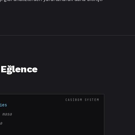
 Eğlence
ies
 masa
a