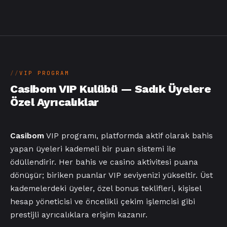
VIP PROGRAM
Casibom VIP Kulübü — Sadık Üyelere
Özel Ayrıcalıklar
Casibom
VIP programı, platformda aktif olarak bahis
yapan üyeleri kademeli bir puan sistemi ile
ödüllendirir. Her bahis ve casino aktivitesi puana
dönüşür; biriken puanlar VIP seviyenizi yükseltir. Üst
kademelerdeki üyeler, özel bonus teklifleri, kişisel
hesap yöneticisi ve öncelikli çekim işlemcisi gibi
prestijli ayrıcalıklara erişim kazanır.