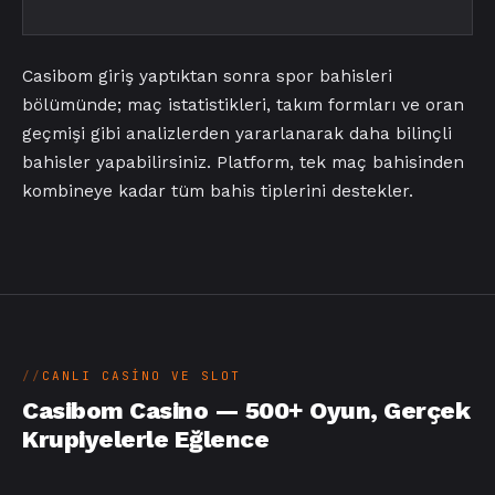
Casibom giriş yaptıktan sonra spor bahisleri
bölümünde; maç istatistikleri, takım formları ve oran
geçmişi gibi analizlerden yararlanarak daha bilinçli
bahisler yapabilirsiniz. Platform, tek maç bahisinden
kombineye kadar tüm bahis tiplerini destekler.
CANLI CASINO VE SLOT
Casibom Casino — 500+ Oyun, Gerçek
Krupiyelerle Eğlence