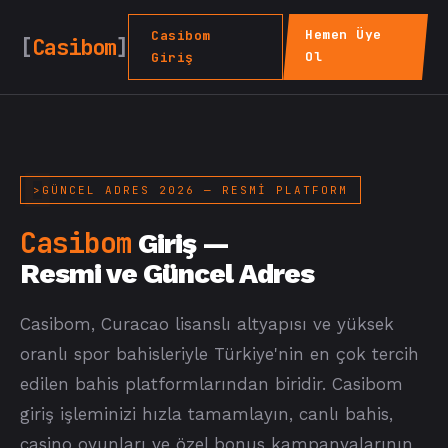
Hemen Üye
Casibom
[
Casibom
]
Ol
Giriş
GÜNCEL ADRES 2026 — RESMI PLATFORM
Casibom
Giriş —
Resmi ve Güncel Adres
Casibom, Curacao lisanslı altyapısı ve yüksek
oranlı spor bahisleriyle Türkiye'nin en çok tercih
edilen bahis platformlarından biridir. Casibom
giriş işleminizi hızla tamamlayın, canlı bahis,
casino oyunları ve özel bonus kampanyalarının