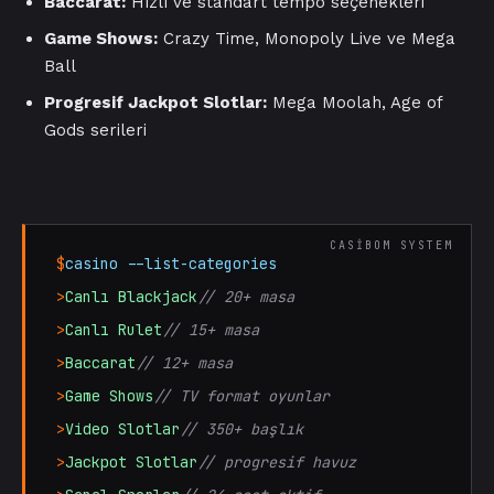
Baccarat:
Hızlı ve standart tempo seçenekleri
Game Shows:
Crazy Time, Monopoly Live ve Mega
Ball
Progresif Jackpot Slotlar:
Mega Moolah, Age of
Gods serileri
$
casino --list-categories
>
Canlı Blackjack
// 20+ masa
>
Canlı Rulet
// 15+ masa
>
Baccarat
// 12+ masa
>
Game Shows
// TV format oyunlar
>
Video Slotlar
// 350+ başlık
>
Jackpot Slotlar
// progresif havuz