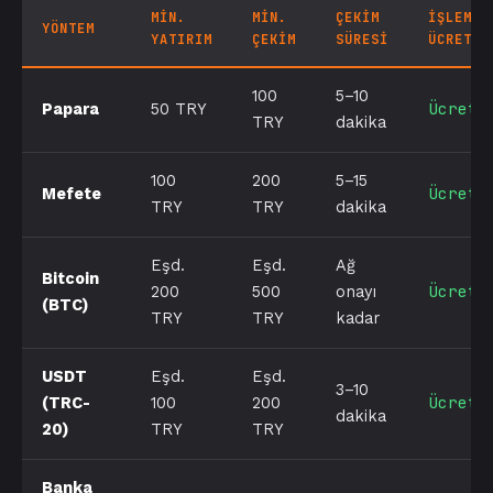
MIN.
MIN.
ÇEKIM
İŞLEM
YÖNTEM
YATIRIM
ÇEKIM
SÜRESI
ÜCRETI
100
5–10
Ücrets
Papara
50 TRY
TRY
dakika
100
200
5–15
Ücrets
Mefete
TRY
TRY
dakika
Eşd.
Eşd.
Ağ
Bitcoin
Ücrets
200
500
onayı
(BTC)
TRY
TRY
kadar
USDT
Eşd.
Eşd.
3–10
Ücrets
(TRC-
100
200
dakika
20)
TRY
TRY
Banka