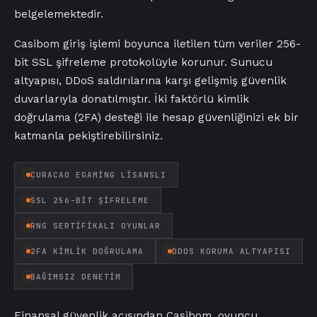
belgelemektedir.
Casibom giriş işlemi boyunca iletilen tüm veriler 256-
bit SSL şifreleme protokolüyle korunur. Sunucu
altyapısı, DDoS saldırılarına karşı gelişmiş güvenlik
duvarlarıyla donatılmıştır. İki faktörlü kimlik
doğrulama (2FA) desteği ile hesap güvenliğinizi ek bir
katmanla pekiştirebilirsiniz.
CURACAO EGAMING LISANSLI
SSL 256-BIT ŞIFRELEME
RNG SERTIFIKALI OYUNLAR
2FA KIMLIK DOĞRULAMA
DDOS KORUMA ALTYAPISI
BAĞIMSIZ DENETIM
Finansal güvenlik açısından Casibom, oyuncu