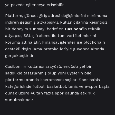
yelpazede eğlenceye erişebilir.
Platform, güncel giriş adresi değişimlerini minimuma
indiren gelişmiş altyapısıyla kullanıcılarına kesintisiz
bir deneyim sunmayı hedefler.
Casibom
'in teknik
altyapısı, SSL şifreleme ile tüm veri iletimlerini
koruma altına alır. Finansal işlemler ise blockchain
destekli doğrulama protokolleriyle güvence altında
gerçekleştirilir.
Casibom'in kullanıcı arayüzü, endüstriyel bir
sadelikle tasarlanmış olup yeni üyelerin bile
platformu anında kavramasını sağlar. Spor bahis
kategorisinde futbol, basketbol, tenis ve e-spor başta
olmak üzere 40'tan fazla spor dalında etkinlik
sunulmaktadır.