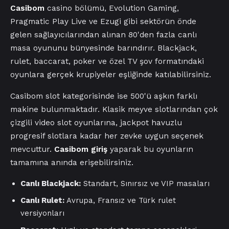
Casibom
casino bölümü, Evolution Gaming,
Pragmatic Play Live ve Ezugi gibi sektörün önde
gelen sağlayıcılarından alınan 80'den fazla canlı
masa oyununu bünyesinde barındırır. Blackjack,
rulet, baccarat, poker ve özel TV şov formatındaki
oyunlara gerçek krupiyeler eşliğinde katılabilirsiniz.
Casibom slot kategorisinde ise 500'ü aşkın farklı
makine bulunmaktadır. Klasik meyve slotlarından çok
çizgili video slot oyunlarına, jackpot havuzlu
progresif slotlara kadar her zevke uygun seçenek
mevcuttur.
Casibom giriş
yaparak bu oyunların
tamamına anında erişebilirsiniz.
Canlı Blackjack:
Standart, Sınırsız ve VIP masaları
Canlı Rulet:
Avrupa, Fransız ve Türk rulet
versiyonları