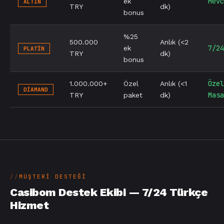
Mevc
ek
ALTIN
TRY
dk)
bonus
%25
500.000
Anlık (<2
7/24
ek
PLATİN
TRY
dk)
bonus
Özel
1.000.000+
Özel
Anlık (<1
DİAMAND
Masa
TRY
paket
dk)
MÜŞTERI DESTEĞI
Casibom Destek Ekibi — 7/24 Türkçe
Hizmet