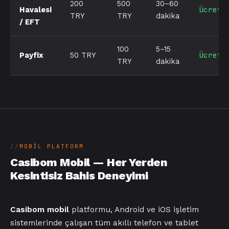
200
500
30–60
Ücrets
Havalesi
TRY
TRY
dakika
/ EFT
100
5–15
Ücrets
Payfix
50 TRY
TRY
dakika
MOBIL PLATFORM
Casibom Mobil — Her Yerden
Kesintisiz Bahis Deneyimi
Casibom mobil
platformu, Android ve iOS işletim
sistemlerinde çalışan tüm akıllı telefon ve tablet