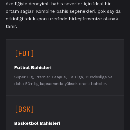
özelliğiyle deneyimli bahis severler için ideal bir
ortam sağlar. Kombine bahis seçenekleri, çok sayıda
etkinliği tek kupon üzerinde birleştirmenize olanak
tanır.
[FUT]
Futbol Bahisleri
Süper Lig, Premier League, La Liga, Bundesliga ve
daha 50+ lig kapsamında yüksek oranlı bahisler.
[BSK]
Basketbol Bahisleri