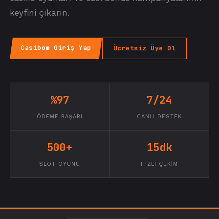
keyfini çıkarın.
Casibom Giriş Yap
Ücretsiz Üye Ol
%97
7/24
ÖDEME BAŞARI
CANLI DESTEK
500+
15dk
SLOT OYUNU
HIZLI ÇEKIM