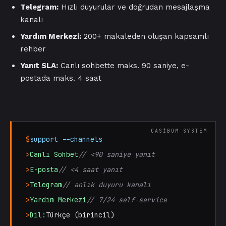
Telegram:
Hızlı duyurular ve doğrudan mesajlaşma
kanalı
Yardım Merkezi:
200+ makaleden oluşan kapsamlı
rehber
Yanıt SLA:
Canlı sohbette maks. 90 saniye, e-
postada maks. 4 saat
$
support --channels
>
Canlı Sohbet
// <90 saniye yanıt
>
E-posta
// <4 saat yanıt
>
Telegram
// anlık duyuru kanalı
>
Yardım Merkezi
// 7/24 self-service
>
Dil:
Türkçe (birincil)