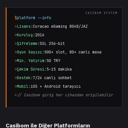
$
platform --info
>
Lisans:
Curacao eGaming 8048/JAZ
>
Kuruluş:
2016
>
Şifreleme:
SSL 256-bit
>
Oyun Sayısı:
500+ slot, 80+ canlı masa
>
Min. Yatırım:
50 TRY
>
Çekim Süresi:
5–15 dakika
>
Destek:
7/24 canlı sohbet
>
Mobil:
iOS + Android tarayıcı
>
// Casibom giriş her cihazdan erişilebilir
Casibom ile Diğer Platformların